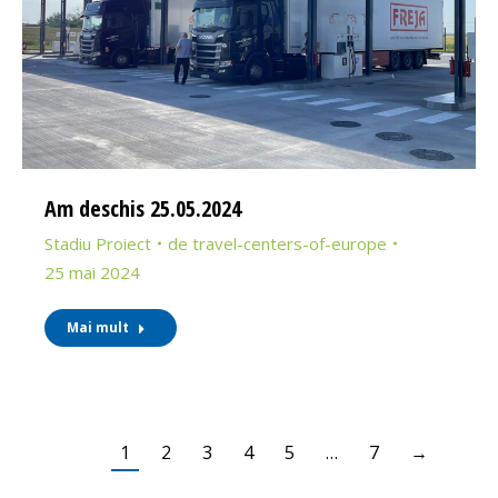
Am deschis 25.05.2024
Stadiu Proiect
de
travel-centers-of-europe
25 mai 2024
Mai mult
1
2
3
4
5
…
7
→