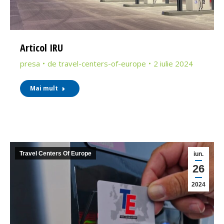
Articol IRU
presa
de
travel-centers-of-europe
2 iulie 2024
Mai mult
Travel Centers Of Europe
iun.
26
2024