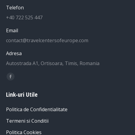
Telefon
+40 722 525 447
Email
contact@travelcentersofeurope.com
Adresa
Autostrada A1, Ortisoara, Timis, Romania
Find us on:
Facebook
page
Link-uri Utile
opens
in
Politica de Confidentialitate
new
window
Termeni si Conditii
Politica Cookies