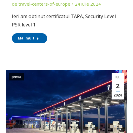
de
travel-centers-of-europe
24 iulie 2024
Ieri am obtinut certificatul TAPA, Security Level
PSR level 1
Mai mult
presa
iul.
2
2024