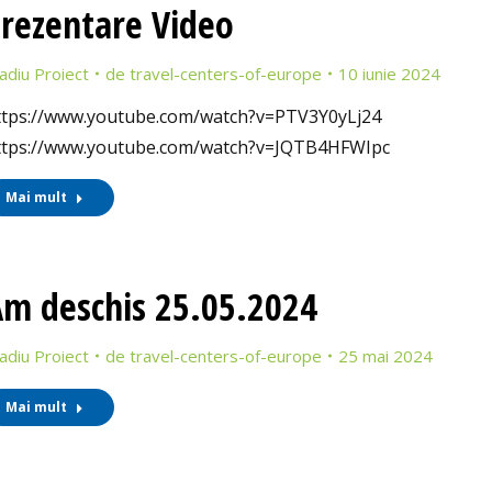
rezentare Video
adiu Proiect
de
travel-centers-of-europe
10 iunie 2024
ttps://www.youtube.com/watch?v=PTV3Y0yLj24
ttps://www.youtube.com/watch?v=JQTB4HFWIpc
Mai mult
m deschis 25.05.2024
adiu Proiect
de
travel-centers-of-europe
25 mai 2024
Mai mult