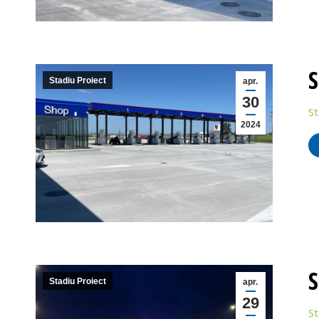
S
Stadiu Proiect
apr.
30
St
2024
S
Stadiu Proiect
apr.
29
St