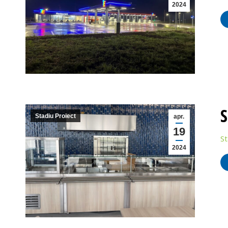
2024
S
Stadiu Proiect
apr.
19
St
2024