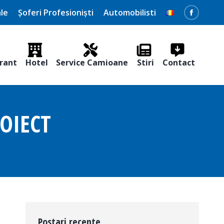
le
Șoferi Profesioniști
Automobilisti
Faceboo
page
opens
rant
Hotel
Service Camioane
Stiri
Contact
in
new
window
OIECT
Postari recente