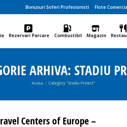
Bonusuri Soferi Profesionisti
Flote Comercia
ie
Rezervari Parcare
Combustibil
Magazin
Restau
GORIE ARHIVA:
STADIU PR
You are here:
Acasa
Category "Stadiu Proiect"
ravel Centers of Europe –