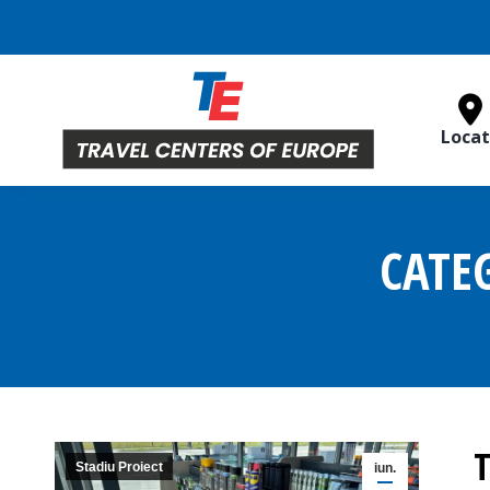
Locat
CATE
T
Stadiu Proiect
iun.