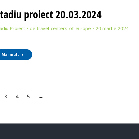
tadiu proiect 20.03.2024
adiu Proiect
de
travel-centers-of-europe
20 martie 2024
Mai mult
3
4
5
→