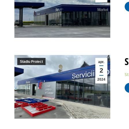
S
Stadiu Proiect
apr.
2
St
2024