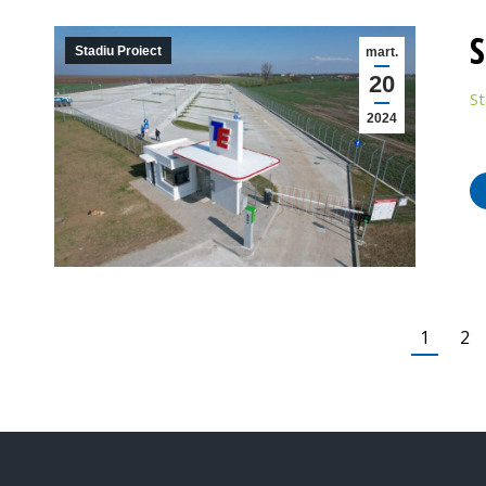
S
Stadiu Proiect
mart.
20
St
2024
1
2