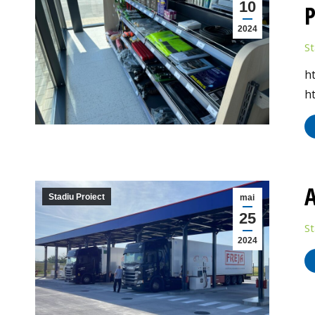
10
P
2024
St
h
h
A
Stadiu Proiect
mai
25
St
2024