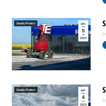
S
Stadiu Proiect
apr.
5
St
2024
S
Stadiu Proiect
apr.
4
St
2024