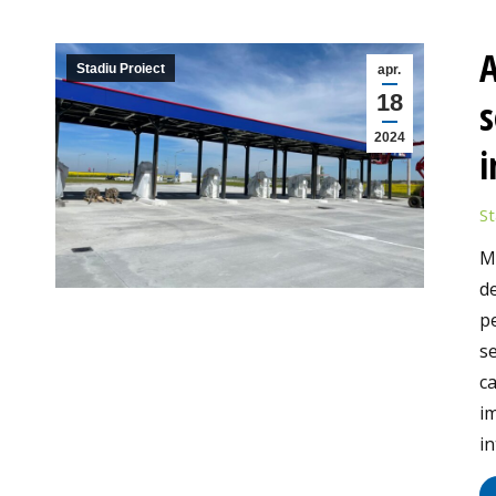
A
Stadiu Proiect
apr.
18
s
2024
i
St
M
de
pe
se
ca
im
in