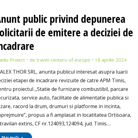
nunt public privind depunerea
olicitarii de emitere a deciziei de
ncadrare
adiu Proiect
de
travel-centers-of-europe
18 aprilie 2024
ALEX THOR SRL, anunta publicul interesat asupra luarii
ciziei etapei de incadrare revizuite de catre APM Timis,
ntru proiectul ,,Statie de furnizare combustibil, parcare
curizata, service auto, facilitate de alimentatie publica si
zare, racord la drum, drumuri si platforme in incinta,
prejmuire”, propus a fi amplasat in locatitatea Ortisoara,
travilan extins, CF nr.124093,124094, jud. Timis.…
Mai mult