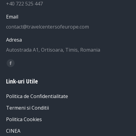
+40 722 525 447
Email
contact@travelcentersofeurope.com
Adresa
Autostrada A1, Ortisoara, Timis, Romania
Find us on:
Facebook
page
Link-uri Utile
opens
in
Politica de Confidentialitate
new
window
Termeni si Conditii
Politica Cookies
CINEA