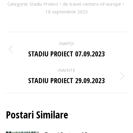
Categorie:
Stadiu Proiect
de
travel-centers-of-europe
18 septembrie 2023
POST
INAPOI
NAVIGATION
STADIU PROIECT 07.09.2023
Previous
post:
INAINTE
STADIU PROIECT 29.09.2023
Urmatoarea
Postare
Postari Similare