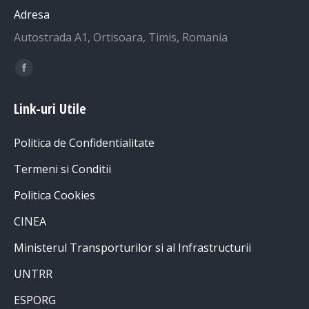
Adresa
Autostrada A1, Ortisoara, Timis, Romania
Find us on:
Facebook
page
Link-uri Utile
opens
in
Politica de Confidentialitate
new
window
Termeni si Conditii
Politica Cookies
CINEA
Ministerul Transporturilor si al Infrastructurii
UNTRR
ESPORG