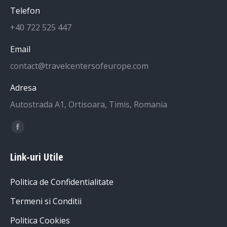
Telefon
+40 722 525 447
Email
contact@travelcentersofeurope.com
Adresa
Autostrada A1, Ortisoara, Timis, Romania
Find us on:
Facebook
page
Link-uri Utile
opens
in
Politica de Confidentialitate
new
window
Termeni si Conditii
Politica Cookies